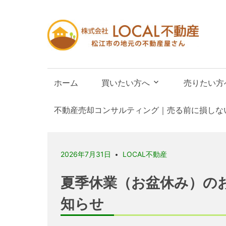
LO
不
動
松
産
江
ホーム
買いたい方へ
売りたい方
市
の
不動産売却コンサルティング｜売る前に損しな
不
動
産
2026年8月7日
2026年7月31日
2026年7月31日
2026年7月30日
2026年7月24日
2026年7月21日
2026年7月17日
2026年7月16日
LOCAL不動産
LOCAL不動産
LOCAL不動産
LOCAL不動産
LOCAL不動産
LOCAL不動産
LOCAL不動産
LOCAL不動産
屋
《松江市上乃木 中古戸建
《古志原4丁目 中古戸建
夏季休業（お盆休み）の
《古志原2丁目 中古戸建
《上乃木８丁目 中古マン
《東出雲町 出雲郷 倉庫・
《宍道町佐々布 売土地》
《古志原4丁目 中古戸建
新着物件をアップしました
新着物件をアップしました
知らせ
新着物件をアップしました
ョン》新着物件をアップ
務所》新着物件をアップ
着物件をアップしました!
新着物件をアップしました
ました!
ました!