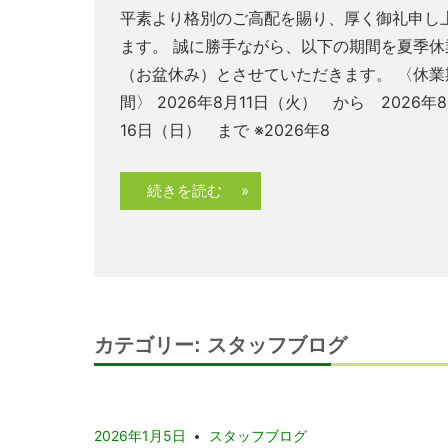
【新着 中古戸建てのご紹介🏡】 日頃よりご
【新着 中古戸建てのご紹介🏡】 日頃よりご
平素より格別のご高配を賜り、厚く御礼申し
【新着 中古戸建てのご紹介🏡】 日頃よりご
【新着 土地のご紹介🏡】 日頃よりご愛顧い
【新着 中古戸建てのご紹介🏡】 日頃よりご
いただき、誠にありがとうございます。 リフ
いただき、誠にありがとうございます。約95
ます。 誠に勝手ながら、以下の期間を夏季休
いただき、誠にありがとうございます。4LD
き、誠にありがとうございます。約201坪の
いただき、誠にありがとうございます。書斎
【新着 中古マンションのご紹介🏡】 日頃よ
【新着 倉庫のご紹介🏡】 日頃よりご愛顧い
ーム済でそのまま新生活を始めやすい「 上乃
のゆとりある敷地に建つ「古志原4丁目 中古
（お盆休み）とさせていただきます。 〈休業
ゆとりある間取りと駐車3台可能な「 古志原
りある敷地を備えた「 宍道町佐々布 売土地 
4LDKと約95坪のゆとりある敷地を備えた「 
愛顧いただき、誠にありがとうございます。
き、誠にありがとうございます。大型シャッ
一丁目 中古戸建て 」をご紹介します♪ LDK
て」をご紹介します♪ ファミリーに嬉しい4L
間〉 2026年8月11日（火） から 2026年
目 中古戸建て 」をご紹介します♪ こちらの
ご紹介します♪ 広々とした敷地は、住宅用地
志原4丁目 中古戸建て 」をご紹介します♪ こ
2021年築「上乃木8丁目 中古マンション」を
付きで、倉庫・事務所・作業場として幅広く
室と3つの居室を備え
に加え、駐車3台可能
16日（日） まで ※2026年8
は、築21年ながら
てはもちろん、お庭
らのお住まいは、在
紹介します♪ 5階部分の3LDKで、約15帖のLD
できる「東出雲町出雲郷 倉庫」をご紹介しま
を備えたゆとりある
資材置場やガレージ、営
続きを読む »
続きを読む »
続きを読む »
続きを読む »
続きを読む »
続きを読む »
続きを読む »
続きを読む »
カテゴリー:
スタッフブログ
2026年1月5日
スタッフブログ