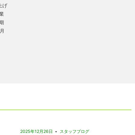
愛顧
愛顧
上げ
愛顧
ただ
愛顧
ォ
坪
業
Kの
ゆと
付き
りご
ただ
木
戸建
期
2丁
」を
古
ター
に和
DK
8月
住宅
とし
ち
ご
活用
K
す♪
2025年12月26日
スタッフブログ