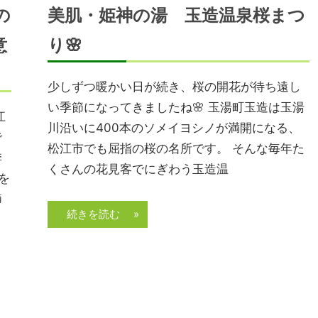
の
美肌・姫神の湯 玉造温泉桜まつ
意
り🌸
少しずつ暖かい日が続き、桜の開花が待ち遠し
い季節になってきましたね🌸 玉湯町玉造は玉湯
江
川沿いに400本のソメイヨシノが満開になる、
で
松江市でも屈指の桜の名所です。 そんな毎年た
季
くさんの花見客でにぎわう玉造温
を
節
続きを読む »