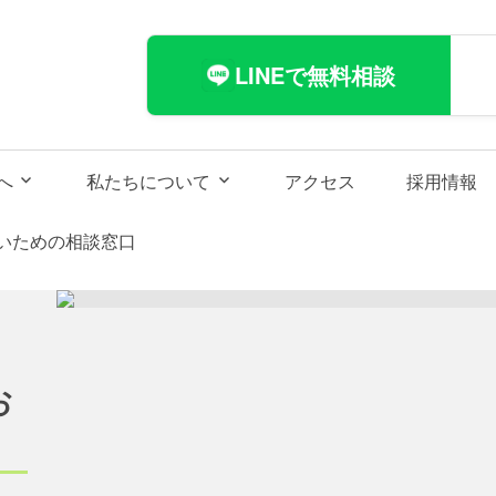
CAL
LINEで無料相談
へ
私たちについて
アクセス
採用情報
いための相談窓口
》
》
お
》
シ
事
新
》
!
!
!
し
し
!