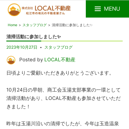
MENU
松
LOCAL
Home
スタッフブログ
清掃活動に参加しました✨
江
不
市
動
清掃活動に参加しました✨
の
産
不
2023年10月27日
スタッフブログ
動
産
Posted by
LOCAL不動産
屋
日頃よりご愛顧いただきありがとうございます。
10月24日の早朝、商工会玉湯支部事業の一環として
清掃活動があり、LOCAL不動産も参加させていただ
きました！
昨年は玉湯川沿いの清掃でしたが、今年は玉造温泉