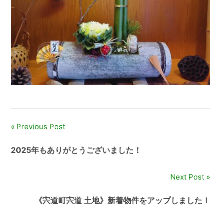
Previous Post
投
稿
2025年もありがとうございました！
ナ
Next Post
ビ
《宍道町宍道 土地》新着物件をアップしました！
ゲ