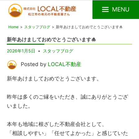
MENU
松
LOCAL
Home
スタッフブログ
新年あけましておめでとうございます🎍
江
不
市
動
新年あけましておめでとうございます🎍
の
産
不
2026年1月5日
スタッフブログ
動
産
Posted by
LOCAL不動産
屋
新年あけましておめでとうございます。
昨年は多くのご縁をいただき、誠にありがとうござ
いました。
本年も地域に根ざした不動産会社として、
「相談しやすい」「任せてよかった」と感じていた