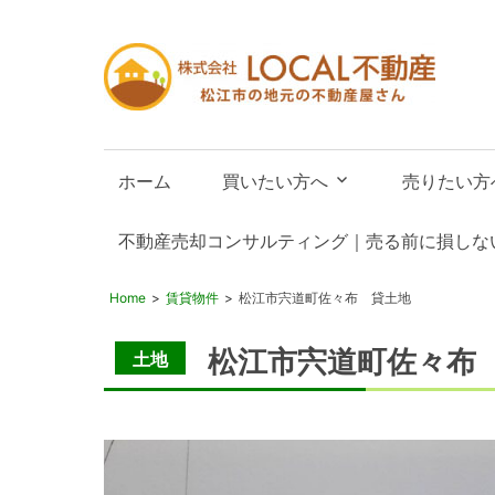
LO
不
動
松
産
江
ホーム
買いたい方へ
売りたい方
市
の
不動産売却コンサルティング｜売る前に損しな
不
動
Home
賃貸物件
松江市宍道町佐々布 貸土地
産
屋
松江市宍道町佐々布
土地