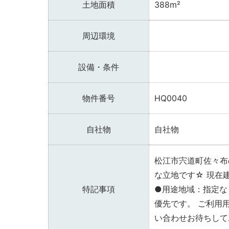
土地面積
388m²
周辺環境
設備・条件
物件番号
HQ0040
自社物
自社物
松江市宍道町佐々布
な立地です☆ 現在
特記事項
●用途地域：指定な
優先です。 ご利用
い合わせお待ちしてお