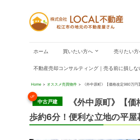
LO
不
動
松
産
江
ホーム
買いたい方へ
売りたい方
市
の
不動産売却コンサルティング｜売る前に損しな
不
動
Home
オススメ売買物件
《外中原町》【価格改定980万
産
UP
屋
《外中原町》【価
中古戸建
歩約6分！便利な立地の平屋