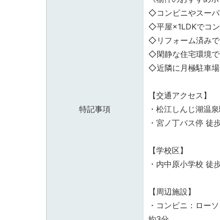
◇コンビニやスーパ
◇平屋×1LDKで
◇リフォーム済みで
◇閑静な住宅環境で
◇近隣に月極駐車場
【交通アクセス】
特記事項
・松江しんじ湖温泉
・宮ノ丁バス停 徒歩
【学校区】
・内中原小学校 徒歩
【周辺施設】
・コンビニ：ローソ
約3分