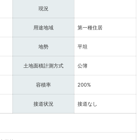
現況
用途地域
第一種住居
地勢
平坦
土地面積計測方式
公簿
容積率
200%
接道状況
接道なし