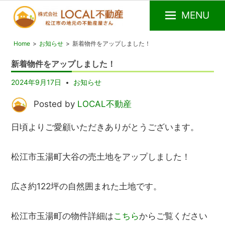
MENU
松
LOCAL
Home
お知らせ
新着物件をアップしました！
江
不
市
動
新着物件をアップしました！
の
産
不
2024年9月17日
お知らせ
動
産
Posted by
LOCAL不動産
屋
日頃よりご愛顧いただきありがとうございます。
松江市玉湯町大谷の売土地をアップしました！
広さ約122坪の自然囲まれた土地です。
松江市玉湯町の物件詳細は
こちら
からご覧ください